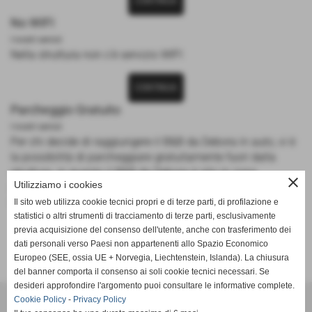
CONTINUA
No WIFI
I nostri servizi
Nella struttura non c'è servizio WIFI
CONTINUA
Parcheggio Gratuito
I nostri servizi
Per chi decide di raggiungere il B&B da Debora in auto, vi è
la possibilità di parcheggiare gratuitamente fuori dalla
struttura, in quanto il B&B da Debora è sito in zona
close
Utilizziamo i cookies
residenziale senza parcheggio a pagamento.
Il parcheggio non è custodito.
Il sito web utilizza cookie tecnici propri e di terze parti, di profilazione e
statistici o altri strumenti di tracciamento di terze parti, esclusivamente
previa acquisizione del consenso dell'utente, anche con trasferimento dei
CONTINUA
dati personali verso Paesi non appartenenti allo Spazio Economico
Europeo (SEE, ossia UE + Norvegia, Liechtenstein, Islanda). La chiusura
del banner comporta il consenso ai soli cookie tecnici necessari. Se
desideri approfondire l'argomento puoi consultare le informative complete.
B&B da Debora
Cookie Policy
-
Privacy Policy
Via G. Ferrari, 18 cap. 56121 - Pisa