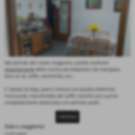
Nel periodo del vostro soggiorno, potete usufruire
gratuitamente
della cucina per prepararvi da mangiare,
farvi un tè, caffè, camomilla, ecc...
E' dotata di frigo, piano cottura con piastre elettriche,
microonde, macchinetta del caffè, nonchè una cucina
completamente attrezzata con pentole, piatti...
CONTINUA
Sala e soggiorno
I nostri servizi