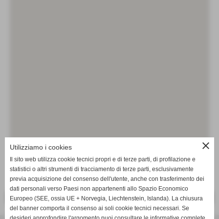
close
Utilizziamo i cookies
Il sito web utilizza cookie tecnici propri e di terze parti, di profilazione e
statistici o altri strumenti di tracciamento di terze parti, esclusivamente
previa acquisizione del consenso dell'utente, anche con trasferimento dei
dati personali verso Paesi non appartenenti allo Spazio Economico
<< PRECEDENTE
SUCCESSIVO >>
Europeo (SEE, ossia UE + Norvegia, Liechtenstein, Islanda). La chiusura
del banner comporta il consenso ai soli cookie tecnici necessari. Se
desideri approfondire l'argomento puoi consultare le informative complete.