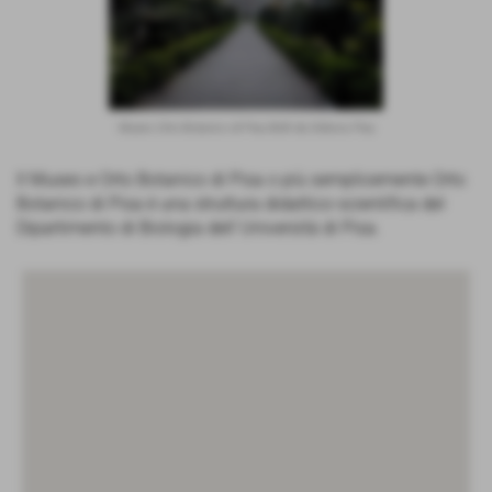
Museo Orto Botanico di Pisa BeB da Debora Pisa
Il Museo e Orto Botanico di Pisa o più semplicemente Orto
Botanico di Pisa è una struttura didattico-scientifica del
Dipartimento di Biologia dell´Università di Pisa.