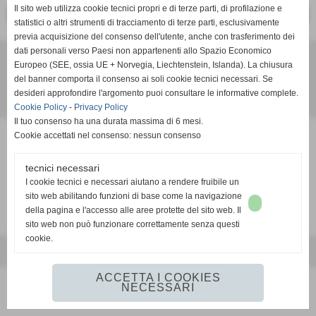
Il sito web utilizza cookie tecnici propri e di terze parti, di profilazione e
<< PRECEDENTE
SUCCESSIVO >>
statistici o altri strumenti di tracciamento di terze parti, esclusivamente
previa acquisizione del consenso dell'utente, anche con trasferimento dei
dati personali verso Paesi non appartenenti allo Spazio Economico
B&B da Debora
Europeo (SEE, ossia UE + Norvegia, Liechtenstein, Islanda). La chiusura
Via G. Ferrari, 18 cap. 56121 - Pisa
del banner comporta il consenso ai soli cookie tecnici necessari. Se
Cell. 347 1734575 Cell. 349 6003105
desideri approfondire l'argomento puoi consultare le informative complete.
bebdadebora@libero.it
Cookie Policy
-
Privacy Policy
Il tuo consenso ha una durata massima di 6 mesi.
Cookie accettati nel consenso: nessun consenso
CIR: 050026ALL0115
CIN: IT050026C2PGRWYI3T
tecnici necessari
I cookie tecnici e necessari aiutano a rendere fruibile un
Privacy Policy
-
Cookie Policy
sito web abilitando funzioni di base come la navigazione
della pagina e l'accesso alle aree protette del sito web. Il
sito web non può funzionare correttamente senza questi
cookie.
Realizzazione siti web www.sitoper.it
ACCETTA I COOKIES
NECESSARI